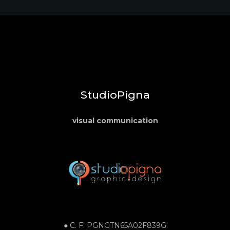
StudioPigna
visual communication
● C. F.
PGNGTN65A02F839G