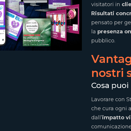
visitatori in
cli
Risultati concr
pensato per g
la
presenza on
pubblico.
Vantag
nostri 
Cosa puoi
Lavorare con St
che cura ogni a
dall’
impatto vi
comunicazione 