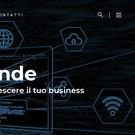
ONTATTI
ende
escere il tuo business