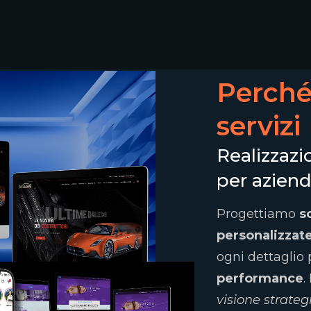
Perché 
servizi
Realizzazi
per azien
Progettiamo
s
personalizzat
ogni dettaglio 
performance
.
visione strateg