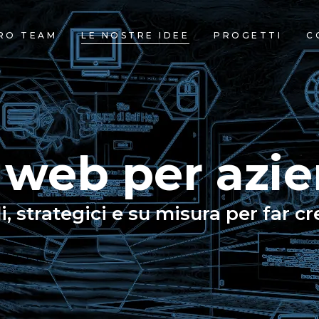
TRO TEAM
LE NOSTRE IDEE
PROGETTI
C
i web per azi
i, strategici e su misura per far cr