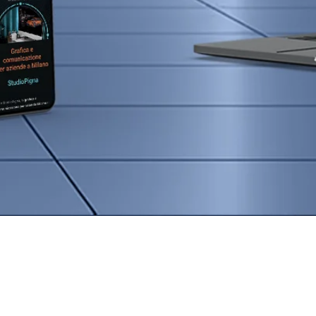
iti Web Profess
 Milano