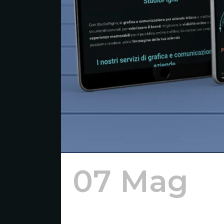
07 Mag
S
Aziende a