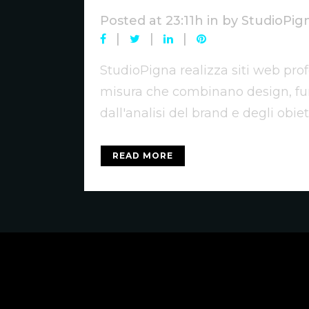
Posted at 23:11h
in
by
StudioPig
StudioPigna realizza siti web prof
misura che combinano design, fun
dall'analisi del brand e degli obie
READ MORE