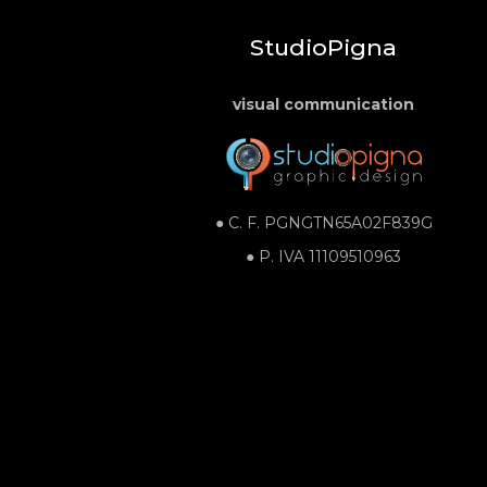
StudioPigna
visual communication
● C. F.
PGNGTN65A02F839G
●
P. IVA
11109510963