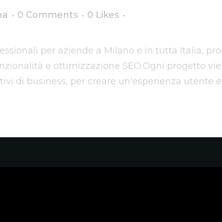
na
0 Comments
0
Likes
essionali per aziende a Milano e in tutta Italia, pr
zionalità e ottimizzazione SEO.Ogni progetto vi
ttivi di business, per creare un'esperienza utente e