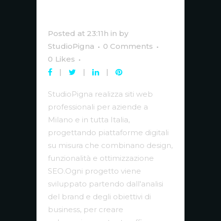
Professionali per
Aziende a Milano
Posted at 23:11h
in
by
StudioPigna
0 Comments
0
Likes
StudioPigna realizza siti web
professionali per aziende a
Milano e in tutta Italia,
progettando piattaforme digitali
su misura che combinano design,
funzionalità e ottimizzazione
SEO.Ogni progetto viene
sviluppato partendo dall'analisi
del brand e degli obiettivi di
business, per creare