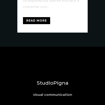
un'esperienza utente efficace e
coerente con...
READ MORE
StudioPigna
visual communication