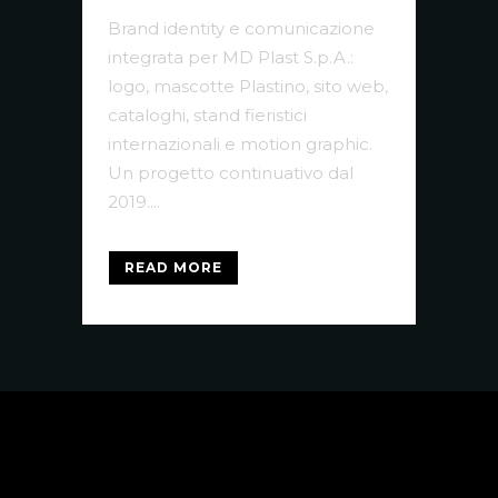
Brand identity e comunicazione
integrata per MD Plast S.p.A.:
logo, mascotte Plastino, sito web,
cataloghi, stand fieristici
internazionali e motion graphic.
Un progetto continuativo dal
2019....
READ MORE