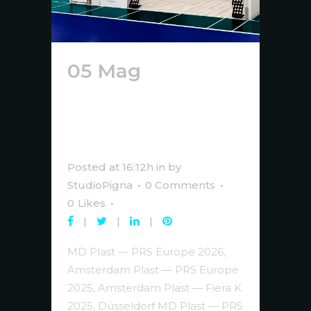
05 Mag
Grafica
per Stand e
Allestimenti
Fieristici
Posted at 16:12h
in
by
StudioPigna
0 Comments
0
Likes
MD Plast — PRS Europe 2026,
Amsterdam Plast — PRS Europe
2025, Amsterdam Plast — Fiera K
2025, Düsseldorf MD Plast — PRS