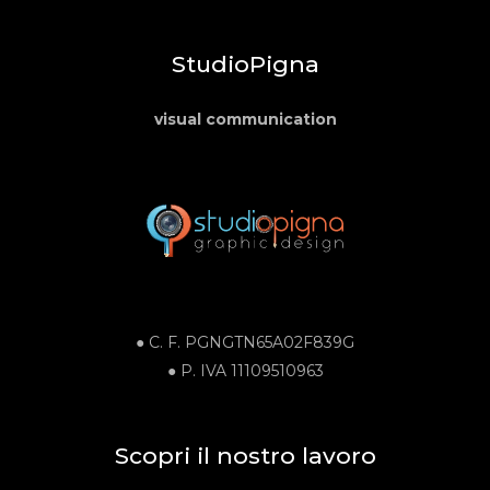
StudioPigna
visual communication
● C. F.
PGNGTN65A02F839G
●
P. IVA
11109510963
Scopri il nostro lavoro