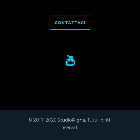
CONTATTACI
© 2017–2026
StudioPigna
, Tutti i diritti
riservati