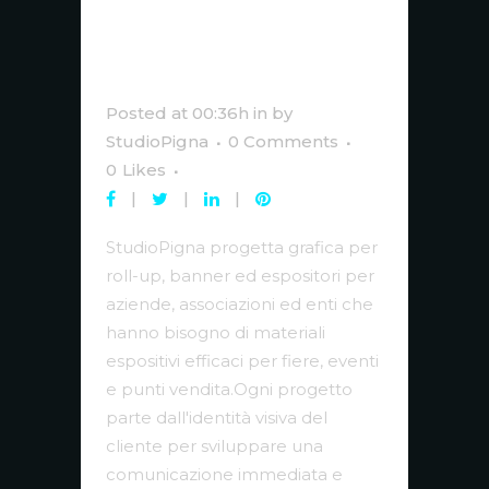
per Roll-up,
Banner ed
Espositori
Posted at 00:36h
in
by
StudioPigna
0 Comments
0
Likes
StudioPigna progetta grafica per
roll-up, banner ed espositori per
aziende, associazioni ed enti che
hanno bisogno di materiali
espositivi efficaci per fiere, eventi
e punti vendita.Ogni progetto
parte dall'identità visiva del
cliente per sviluppare una
comunicazione immediata e