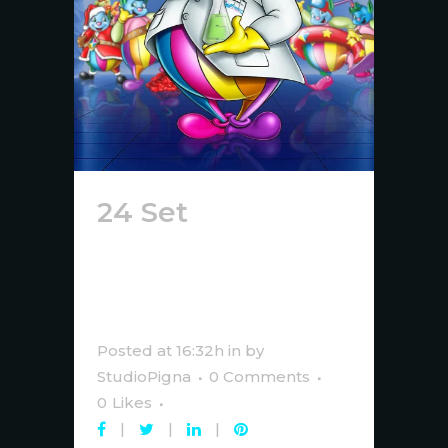
24 Set
MD Plast
S.p.A. — Brand
Identity e
Comunicazione
Posted at 16:32h
in
by
StudioPigna
0 Comments
0
Likes