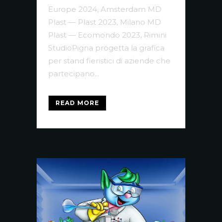
Europe 2024, Amsterdam MD
Plast — Plast 2023, Milano MD
Plast — Ecomondo 2023, Rimini
StudioPigna progetta la grafica
per stand fieristici di aziende che
partecipano...
READ MORE