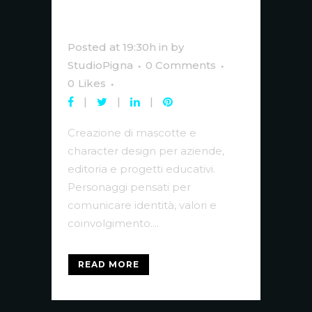
& Character
Design
Posted at 19:30h
in
by
StudioPigna
0 Comments
0
Likes
Creazione di mascotte e
character design per aziende,
editoria e progetti educativi.
Personaggi pensati per
comunicare identità, valori e
coinvolgimento....
READ MORE