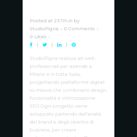
Professionali per
Aziende a Milano
Posted at 23:11h
in
by
StudioPigna
0 Comments
0
Likes
StudioPigna realizza siti web
professionali per aziende a
Milano e in tutta Italia,
progettando piattaforme digitali
su misura che combinano design,
funzionalità e ottimizzazione
SEO.Ogni progetto viene
sviluppato partendo dall'analisi
del brand e degli obiettivi di
business, per creare