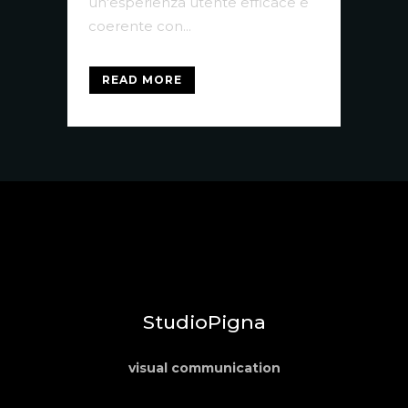
un'esperienza utente efficace e
coerente con...
READ MORE
StudioPigna
visual communication