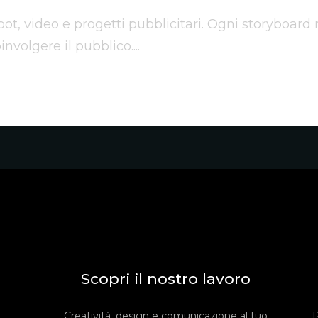
ot, video e progetti pubblicitari. Ogni storyboard r
nvolgere il pubblico....
Scopri il nostro lavoro
Creatività, design e comunicazione al tuo
P