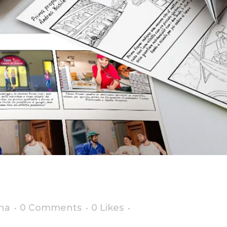
oryboard Pubbl
na
0 Comments
0
Likes