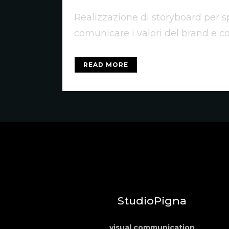
Realizzazione di storyboard per sp
comunicare i valori del brand e coi
READ MORE
StudioPigna
visual communication