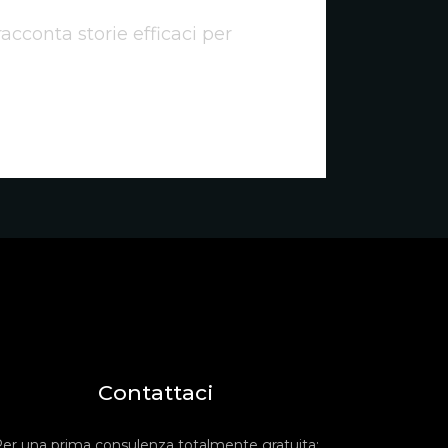
acconta storie efficaci per
Contattaci
er una prima consulenza totalmente gratuita: