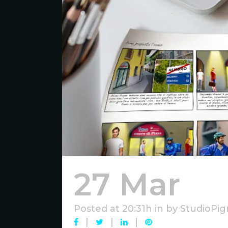
27 Mar
St
Posted at 20:31h
in
by
StudioPig