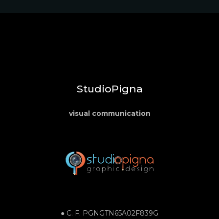
StudioPigna
visual communication
● C. F.
PGNGTN65A02F839G