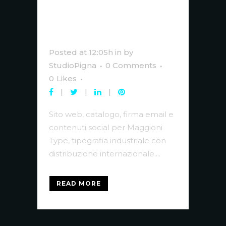
Type —
Comunicazione
Integrata
Posted at 12:05h
in
by
StudioPigna
0 Comments
0
Likes
Sito web, catalogo, firma email e
contenuti social per Maggioni
Type, tipografia industriale con
distribuzione internazionale....
READ MORE